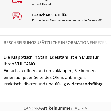
Alma & Paypal
Brauchen Sie Hilfe?
Kontaktieren Sie unseren Kundendienst in Cernay (68)
BESCHREIBUNG
ZUSÄTZLICHE INFORMATIONEN
REZENSI
Die
Klapptisch
in
Stahl
Edelstahl
ist ein Muss für
Ihren
VULCANO
.
Einfach zu öffnen und umzuklappen, Sie können
einen auf jeder Seite des Ofens anbringen.
Praktisch, diskret und unauffällig.
widerstandsfähig
!
EAN:
N/A
Artikelnummer:
ADJ-TV