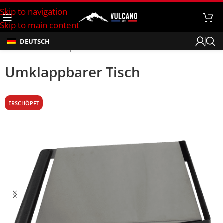
Skip to navigation
Skip to main content
DEUTSCH
Start
/
Zubehör
/
Optionen
Umklappbarer Tisch
ERSCHÖPFT