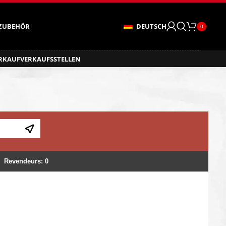
ZUBEHÖR
DEUTSCH
0
ERKAUF
VERKAUFSSTELLEN
Revendeurs
:
0