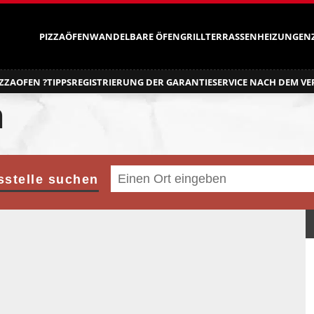
PIZZAÖFEN
WANDELBARE ÖFEN
GRILL
TERRASSENHEIZUNGEN
ZZAOFEN ?
TIPPS
REGISTRIERUNG DER GARANTIE
SERVICE NACH DEM V
n
sstelle suchen