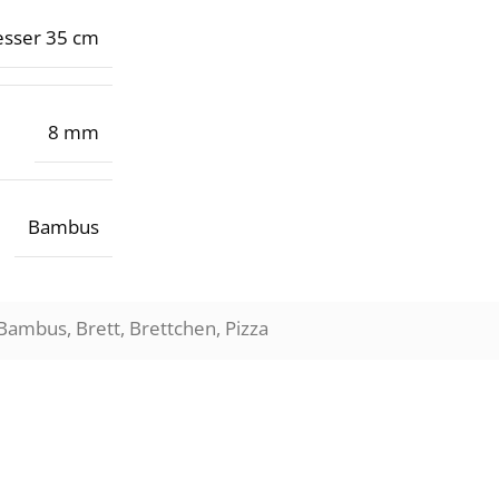
sser 35 cm
8 mm
Bambus
Bambus
,
Brett
,
Brettchen
,
Pizza