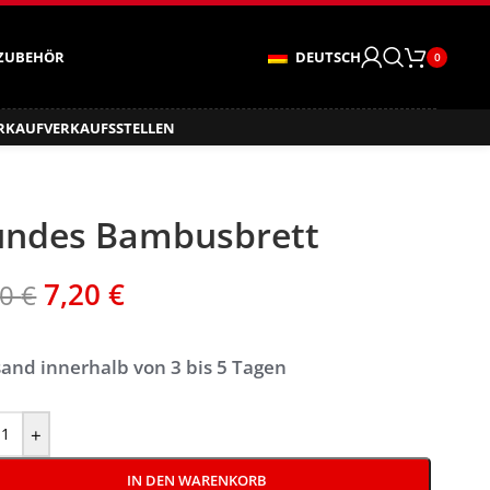
ZUBEHÖR
DEUTSCH
0
ERKAUF
VERKAUFSSTELLEN
undes Bambusbrett
7,20
€
00
€
and innerhalb von 3 bis 5 Tagen
+
IN DEN WARENKORB