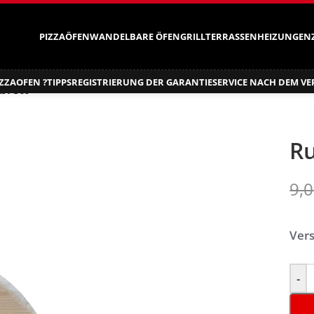
PIZZAÖFEN
WANDELBARE ÖFEN
GRILL
TERRASSENHEIZUNGEN
ZZAOFEN ?
TIPPS
REGISTRIERUNG DER GARANTIE
SERVICE NACH DEM V
brett
R
9,
Vers
-