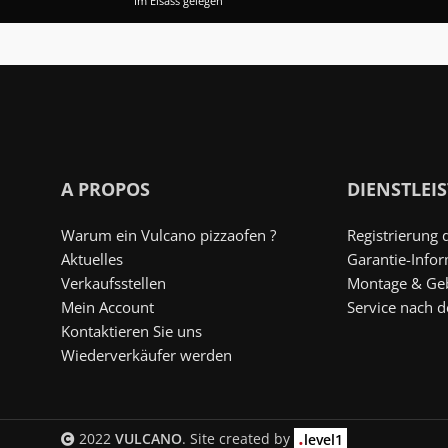
Im Elsass gelegen
A PROPOS
DIENSTLEI
Warum ein Vulcano pizzaofen ?
Registrierung 
Aktuelles
Garantie-Info
Verkaufsstellen
Montage & Ge
Mein Account
Service nach 
Kontaktieren Sie uns
Wiederverkäufer werden
.
2022
VULCANO
. Site created by
level1