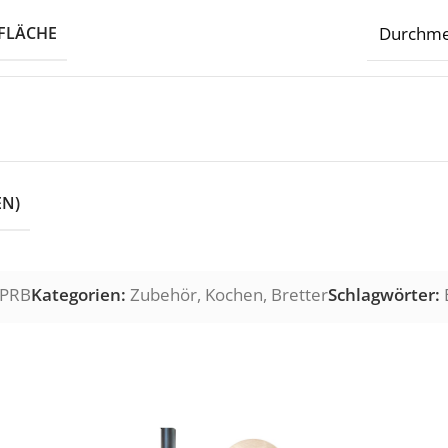
FLÄCHE
Durchme
EN)
-PRB
Kategorien:
Zubehör
,
Kochen
,
Bretter
Schlagwörter: