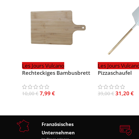
Les Jours Vulcano
Les Jours Vulcan
Rechteckiges Bambusbrett
Pizzaschaufel
7,99
€
31,20
€
10,00
€
39,00
€
Französisches
Unternehmen