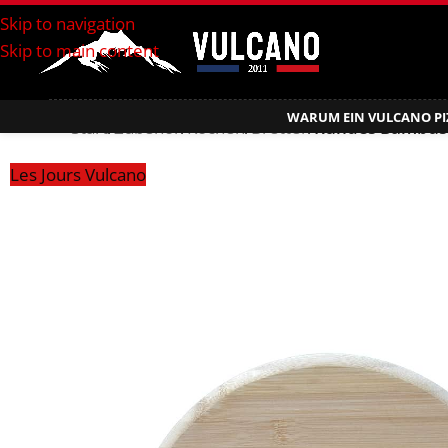
Skip to navigation
Skip to main content
WARUM EIN VULCANO PI
Start
/
Zubehör
/
Kochen
/
Bretter
/
Rundes Bambus
Les Jours Vulcano